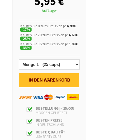
5,95 €
Auf Lager
Kaufen Sie 8 zum Preis von je
4,99 €
-
17
%
Kaufen Sie 20 zum Preis von je
4,60 €
-
23
%
Kaufen Sie 36 zum Preis von je
3,99 €
-
33
%
IN DEN WARENKORB
BESTELLUNG |< 15:00U
MORGEN GELIEFERT
BESTEN PREISE
IN DEUTSCHLAND
BESTE QUALITÄT
USA PARTY CUPS