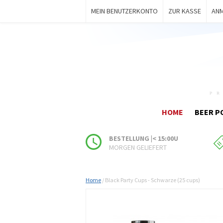
MEIN BENUTZERKONTO
ZUR KASSE
AN
HOME
BEER P
BESTELLUNG |< 15:00U
MORGEN GELIEFERT
Home
/
Black Party Cups - Schwarze (25 cups)