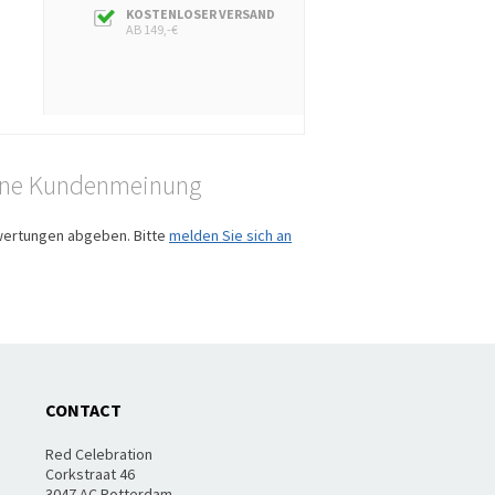
KOSTENLOSER VERSAND
AB 149,-€
gene Kundenmeinung
wertungen abgeben. Bitte
melden Sie sich an
CONTACT
Red Celebration
Corkstraat 46
3047 AC Rotterdam