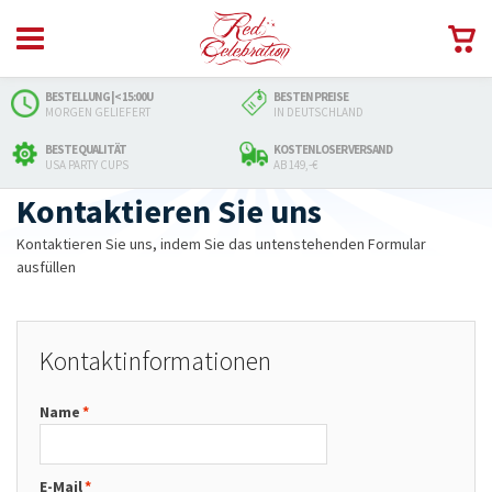
BESTELLUNG |< 15:00U
BESTEN PREISE
MORGEN GELIEFERT
IN DEUTSCHLAND
BESTE QUALITÄT
KOSTENLOSER VERSAND
USA PARTY CUPS
AB 149,-€
Kontaktieren Sie uns
Kontaktieren Sie uns, indem Sie das untenstehenden Formular
ausfüllen
Kontaktinformationen
Name
*
E-Mail
*