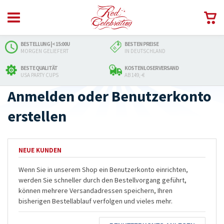
BESTELLUNG |< 15:00U
BESTEN PREISE
MORGEN GELIEFERT
IN DEUTSCHLAND
BESTE QUALITÄT
KOSTENLOSER VERSAND
USA PARTY CUPS
AB 149,-€
Anmelden oder Benutzerkonto
erstellen
NEUE KUNDEN
Wenn Sie in unserem Shop ein Benutzerkonto einrichten,
werden Sie schneller durch den Bestellvorgang geführt,
können mehrere Versandadressen speichern, Ihren
bisherigen Bestellablauf verfolgen und vieles mehr.