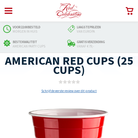
VOOR 22:00 BESTELD
LAAGSTE PRIJZEN
MORGEN IN HUIS
VAN EUROPA
BESTE KWALITEIT
GRATIS VERZENDING
AMERICAN PARTY CUPS
VANAF € 79,-
AMERICAN RED CUPS (25
CUPS)
Schrijf de eerste review over dit product