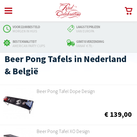
VOOR 22:00 BESTELD
LAAGSTE PRIJZEN
MORGEN IN HUIS
VAN EUROPA
BESTE KWALITEIT
GRATIS VERZENDING
AMERICAN PARTY CUPS
VANAF € 79,-
Beer Pong Tafels in Nederland
& België
Beer Pong Tafel Dope Design
€ 139,00
Beer Pong Tafel XO Design