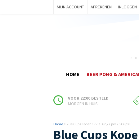
MIJN ACCOUNT
AFREKENEN
INLOGGEN
HOME
BEER PONG & AMERICA
VOOR 22:00 BESTELD
MORGEN IN HUIS
Home
/
Blue Cups Kopen? - v.a. €2,77 per 25 Cups !
Blue Cups Kope