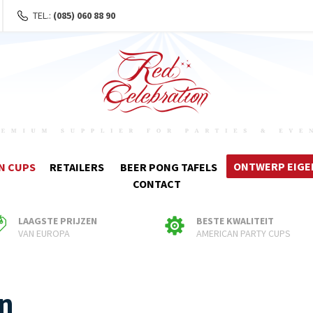
TEL.:
(085) 060 88 90
ONTWERP EIGE
N CUPS
RETAILERS
BEER PONG TAFELS
CONTACT
LAAGSTE PRIJZEN
BESTE KWALITEIT
VAN EUROPA
AMERICAN PARTY CUPS
n