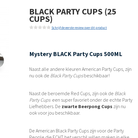
BLACK PARTY CUPS (25
CUPS)
Schrijf de eerste review over dit product
Mystery BLACK Party Cups 500ML
Naast alle andere kleuren American Party Cups, zijn
nu ook de
Black Party Cups
beschikbaar!
Naast de beroemde Red Cups, zijn ook de
Black
Party Cups
een super favoriet onder de echte Party
Liefhebbers. De
zwarte Beerpong Cups
zijn nu
ook voor jou beschikbaar.
De American Black Party Cups zijn voor de Party
People die ECHT het verschil willen maken in elke