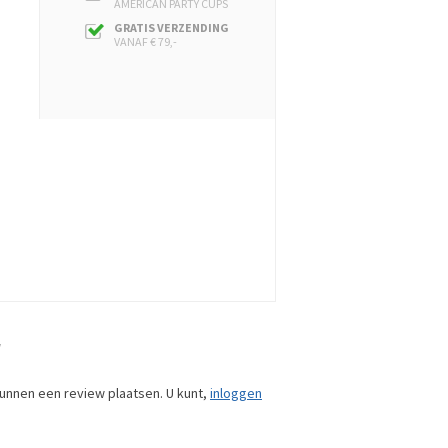
AMERICAN PARTY CUPS
GRATIS VERZENDING
VANAF € 79,-
w
unnen een review plaatsen. U kunt,
inloggen