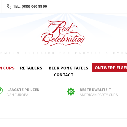
TEL.:
(085) 060 88 90
ONTWERP EIGE
N CUPS
RETAILERS
BEER PONG TAFELS
CONTACT
LAAGSTE PRIJZEN
BESTE KWALITEIT
VAN EUROPA
AMERICAN PARTY CUPS