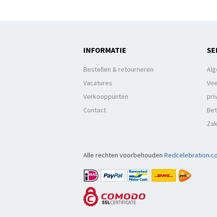
INFORMATIE
SE
Bestellen & retourneren
Al
Vacatures
Vee
Verkooppunten
pri
Contact
Bet
Zak
Alle rechten voorbehouden
Redcelebration.c