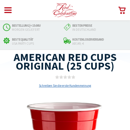
BESTELLUNG |< 15:00U
BESTEN PREISE
MORGEN GELIEFERT
IN DEUTSCHLAND
BESTE QUALITÄT
KOSTENLOSER VERSAND
USA PARTY CUPS
AB 149,-€
AMERICAN RED CUPS
ORIGINAL (25 CUPS)
Schreiben Sie die erste Kundenmeinung