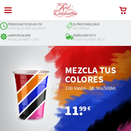
PEDIDOS ANTES DE LAS 17H
EL PRECIO MÃ¡S BAJO
ENTREGA AL DÃ­A SIGUIENTE
DE ESPAÃ±A
LAMAYOR CALIDAD
ENVÃ­O GRATUITO
AMERICAN PARTY CUPS
PEDIDO SUPERO 299,- €