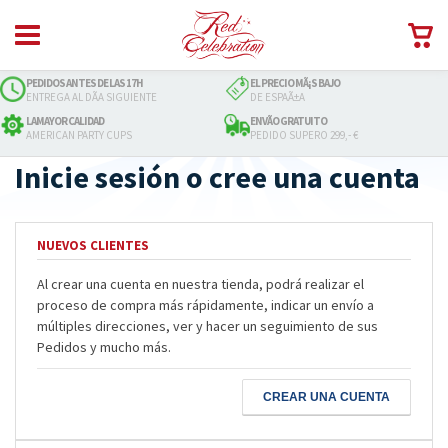
PEDIDOS ANTES DE LAS 17H
EL PRECIO MÃ¡S BAJO
ENTREGA AL DÃ­A SIGUIENTE
DE ESPAÃ±A
LAMAYOR CALIDAD
ENVÃ­O GRATUITO
AMERICAN PARTY CUPS
PEDIDO SUPERO 299,- €
Inicie sesión o cree una cuenta
NUEVOS CLIENTES
Al crear una cuenta en nuestra tienda, podrá realizar el
proceso de compra más rápidamente, indicar un envío a
múltiples direcciones, ver y hacer un seguimiento de sus
Pedidos y mucho más.
CREAR UNA CUENTA