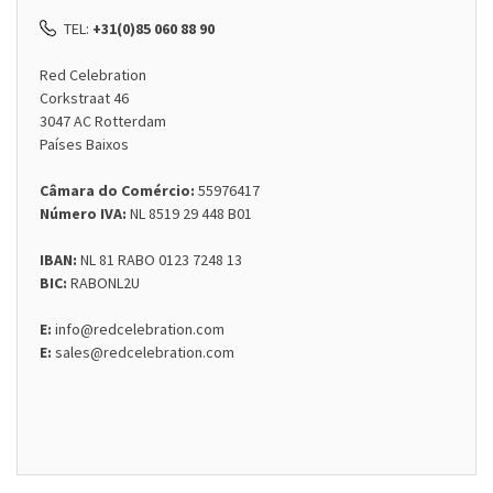
TEL:
+31(0)85 060 88 90
Red Celebration
Corkstraat 46
3047 AC Rotterdam
Países Baixos
Câmara do Comércio:
55976417
Número IVA:
NL 8519 29 448 B01
IBAN:
NL 81 RABO 0123 7248 13
BIC:
RABONL2U
E:
info@redcelebration.com
E:
sales@redcelebration.com