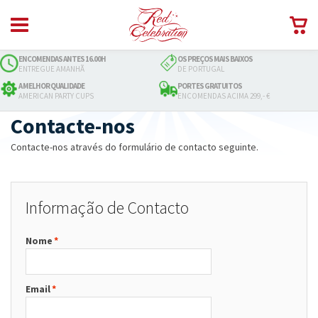
ENCOMENDAS ANTES 16.00H
OS PREÇOS MAIS BAIXOS
ENTREGUE AMANHÃ
DE PORTUGAL
A MELHOR QUALIDADE
PORTES GRATUITOS
AMERICAN PARTY CUPS
ENCOMENDAS ACIMA 299,- €
Contacte-nos
Contacte-nos através do formulário de contacto seguinte.
Informação de Contacto
Nome
*
Email
*