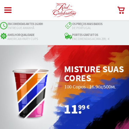
ENCOMENDAS ANTES 16.00H
OS PREÇOS MAIS BAIXOS
ENTREGUE AMANHÃ
DE PORTUGAL
A MELHOR QUALIDADE
PORTES GRATUITOS
AMERICAN PARTY CUPS
ENCOMENDAS ACIMA 299,- €