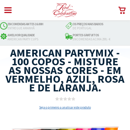
ENCOMENDAS ANTES 16.00H
OS PREÇOS MAIS BAIXOS
ENTREGUE AMANHÃ
DE PORTUGAL
A MELHOR QUALIDADE
PORTES GRATUITOS
AMERICAN PARTY CUPS
ENCOMENDAS ACIMA 299,- €
AMERICAN PARTYMIX -
100 COPOS - MISTURE
AS NOSSAS CORES - EM
VERMELHO, AZUL, ROSA
E DE LARANJA.
Seja o primeiro a analisar este produto