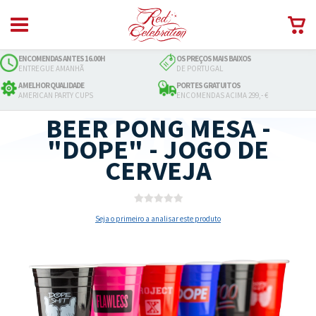
ENCOMENDAS ANTES 16.00H
OS PREÇOS MAIS BAIXOS
ENTREGUE AMANHÃ
DE PORTUGAL
A MELHOR QUALIDADE
PORTES GRATUITOS
AMERICAN PARTY CUPS
ENCOMENDAS ACIMA 299,- €
BEER PONG MESA -
"DOPE" - JOGO DE
CERVEJA
Seja o primeiro a analisar este produto