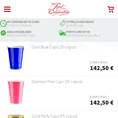
ENCOMENDAS ANTES 16.00H
OS PREÇOS MAIS BAIXOS
ENTREGUE AMANHÃ
DE PORTUGAL
A MELHOR QUALIDADE
PORTES GRATUITOS
AMERICAN PARTY CUPS
ENCOMENDAS ACIMA 299,- €
Cool Blue Cups (25 copos)
A PARTIR DE:
142,50 €
Glamour Pink Cups (25 copos)
A PARTIR DE:
142,50 €
Gold Party Cups (25 copos)