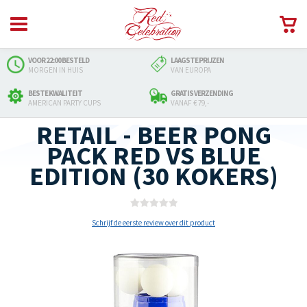
VOOR 22:00 BESTELD
LAAGSTE PRIJZEN
MORGEN IN HUIS
VAN EUROPA
BESTE KWALITEIT
GRATIS VERZENDING
AMERICAN PARTY CUPS
VANAF € 79,-
RETAIL - BEER PONG
PACK RED VS BLUE
EDITION (30 KOKERS)
Schrijf de eerste review over dit product